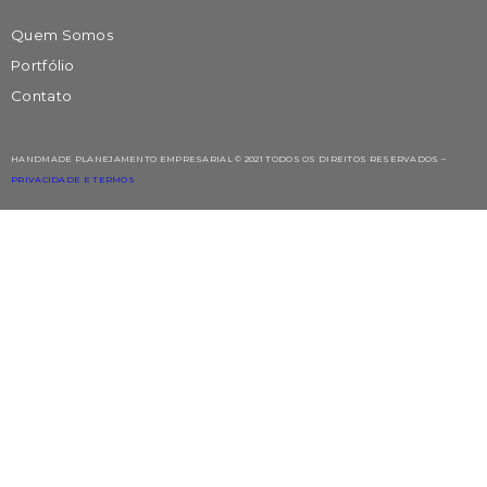
Quem Somos
Portfólio
Contato
HANDMADE PLANEJAMENTO EMPRESARIAL © 2021 TODOS OS DIREITOS RESERVADOS –
PRIVACIDADE E TERMOS